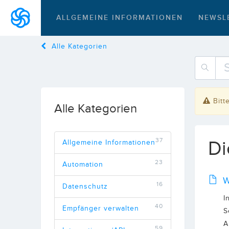
ALLGEMEINE INFORMATIONEN
NEWSL
Alle Kategorien
Bitt
Alle Kategorien
37
Di
Allgemeine Informationen
23
Automation
W
16
Datenschutz
I
40
Empfänger verwalten
S
A
59