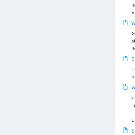
I
V
W
G
a
I
S
H
h
W
U
r
D
S