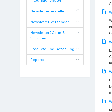
Integrationen/API
A
61
Newsletter erstellen
W
W
22
Newsletter versenden
k
7
Newsletter2Go in 5
G
Schritten
W
22
Produkte und Bezahlung
E
G
22
Reports
m
W
D
b
d
W
M