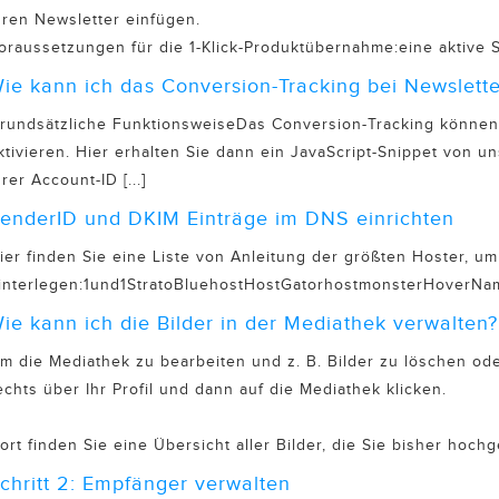
hren Newsletter einfügen.
oraussetzungen für die 1-Klick-Produktübernahme:eine aktive Sch
ie kann ich das Conversion-Tracking bei Newslet
rundsätzliche FunktionsweiseDas Conversion-Tracking können S
ktivieren. Hier erhalten Sie dann ein JavaScript-Snippet von un
hrer Account-ID [...]
enderID und DKIM Einträge im DNS einrichten
ier finden Sie eine Liste von Anleitung der größten Hoster, u
interlegen:1und1StratoBluehostHostGatorhostmonsterHoverNam
ie kann ich die Bilder in der Mediathek verwalten?
m die Mediathek zu bearbeiten und z. B. Bilder zu löschen od
echts über Ihr Profil und dann auf die Mediathek klicken.
ort finden Sie eine Übersicht aller Bilder, die Sie bisher hochge
chritt 2: Empfänger verwalten