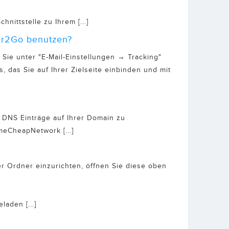
nittstelle zu Ihrem [...]
ter2Go benutzen?
ie unter "E-Mail-Einstellungen → Tracking"
s, das Sie auf Ihrer Zielseite einbinden und mit
m DNS Einträge auf Ihrer Domain zu
eCheapNetwork [...]
er Ordner einzurichten, öffnen Sie diese oben
laden [...]