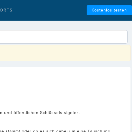
ORTS
Kostenlos testen
 und öffentlichen Schlüssels signiert.
esse stammt oder ob es sich dabei um eine Täuschung