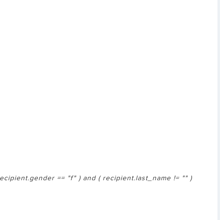
ecipient.gender == "f" ) and ( recipient.last_name != "" )