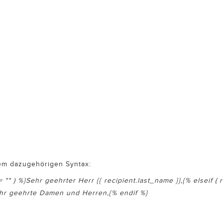
dem dazugehörigen Syntax:
= "" ) %}Sehr geehrter Herr {{ recipient.last_name }},{% elseif ( r
Sehr geehrte Damen und Herren,{% endif %}