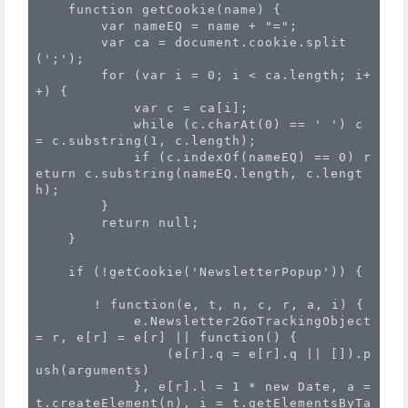
    function getCookie(name) {

        var nameEQ = name + "=";

        var ca = document.cookie.split
(';');

        for (var i = 0; i < ca.length; i+
+) {

            var c = ca[i];

            while (c.charAt(0) == ' ') c 
= c.substring(1, c.length);

            if (c.indexOf(nameEQ) == 0) r
eturn c.substring(nameEQ.length, c.lengt
h);

        }

        return null;

    }

    if (!getCookie('NewsletterPopup')) {

	! function(e, t, n, c, r, a, i) {

            e.Newsletter2GoTrackingObject 
= r, e[r] = e[r] || function() {

                (e[r].q = e[r].q || []).p
ush(arguments)

            }, e[r].l = 1 * new Date, a = 
t.createElement(n), i = t.getElementsByTa