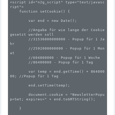
<script id="n2g_script" type="text/javasc
ript">

    function setCookie() {

        var end = new Date();

        //Angabe für wie lange der Cookie 
gesetzt werden soll

        //31536000000000 - Popup für 1 Ja
hr

        //2592000000000 - Popup für 1 Mon
at

        //604800000 - Popup für 1 Woche

        //86400000 - Popup für 1 Tag

        var temp = end.getTime() + 864000
00; //Popup für 1 Tag

        end.setTime(temp);

        document.cookie = "NewsletterPopu
p=Set; expires=" + end.toGMTString();

    }
