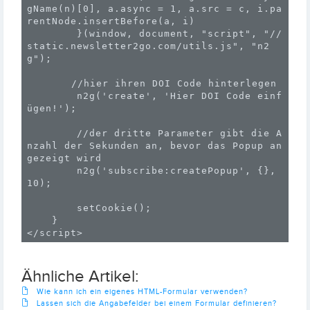
gName(n)[0], a.async = 1, a.src = c, i.pa
rentNode.insertBefore(a, i)

        }(window, document, "script", "//
static.newsletter2go.com/utils.js", "n2
g");

	//hier ihren DOI Code hinterlegen

        n2g('create', 'Hier DOI Code einf
ügen!');

        //der dritte Parameter gibt die A
nzahl der Sekunden an, bevor das Popup an
gezeigt wird

        n2g('subscribe:createPopup', {}, 
10);

        setCookie();

    }

Ähnliche Artikel:
Wie kann ich ein eigenes HTML-Formular verwenden?
Lassen sich die Angabefelder bei einem Formular definieren?