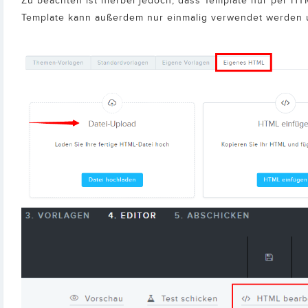
Zu beachten ist hierbei jedoch, dass Template nur per HT
Template kann außerdem nur einmalig verwendet werden u